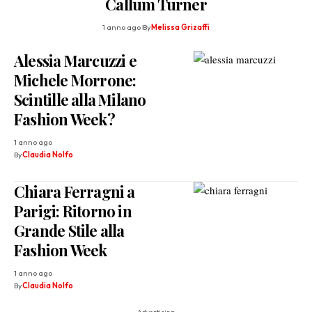
Callum Turner
1 anno ago
By
Melissa Grizaffi
Alessia Marcuzzi e
Michele Morrone:
Scintille alla Milano
Fashion Week?
1 anno ago
By
Claudia Nolfo
Chiara Ferragni a
Parigi: Ritorno in
Grande Stile alla
Fashion Week
1 anno ago
By
Claudia Nolfo