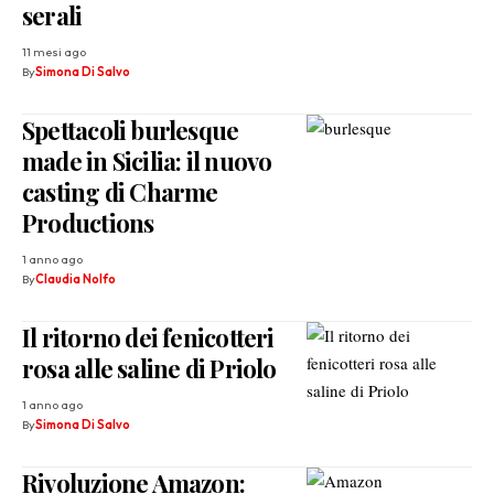
serali
11 mesi ago
By
Simona Di Salvo
Spettacoli burlesque
made in Sicilia: il nuovo
casting di Charme
Productions
1 anno ago
By
Claudia Nolfo
Il ritorno dei fenicotteri
rosa alle saline di Priolo
1 anno ago
By
Simona Di Salvo
Rivoluzione Amazon: