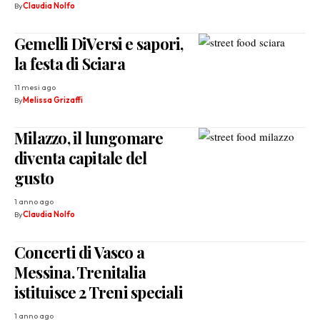
By
Claudia Nolfo
Gemelli DiVersi e sapori,
la festa di Sciara
11 mesi ago
By
Melissa Grizaffi
Milazzo, il lungomare
diventa capitale del
gusto
1 anno ago
By
Claudia Nolfo
Concerti di Vasco a
Messina. Trenitalia
istituisce 2 Treni speciali
1 anno ago