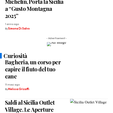
Michelin, Porta la Sicilia
a “Gusto Montagna
2025”
1 anno ago
By
Simona Di Salvo
- Advertisement -
Curiosità
Bagheria, un corso per
capire il fiuto del tuo
cane
11 mesi ago
By
Melissa Grizaffi
Saldi al Sicilia Outlet
Village. Le Aperture