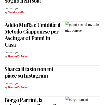
Sogno nell’Isola
1 anno ago
By
Claudia Nolfo
Addio Muffa e Umidità: il
Metodo Giapponese per
Asciugare i Panni in
Casa
1 anno ago
By
Simona Di Salvo
Sbarca il tasto non mi
piace su Instagram
1 anno ago
By
Simona Di Salvo
Borgo Parrini, la