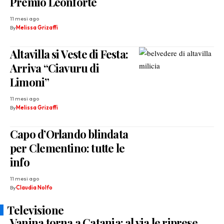
Premio Leonforte
11 mesi ago
By
Melissa Grizaffi
Altavilla si Veste di Festa:
Arriva “Ciavuru di
Limoni”
11 mesi ago
By
Melissa Grizaffi
Capo d’Orlando blindata
per Clementino: tutte le
info
11 mesi ago
By
Claudia Nolfo
Televisione
Vanina torna a Catania: al via le riprese