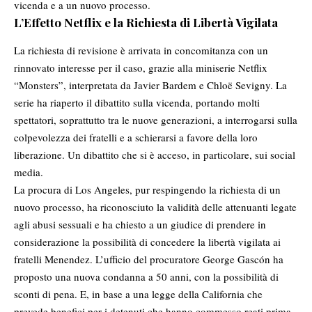
vicenda e a un nuovo processo.
L’Effetto Netflix e la Richiesta di Libertà Vigilata
La richiesta di revisione è arrivata in concomitanza con un
rinnovato interesse per il caso, grazie alla miniserie
Netflix
“Monsters”, interpretata da Javier Bardem e Chloë Sevigny. La
serie ha riaperto il dibattito sulla vicenda, portando molti
spettatori, soprattutto tra le nuove generazioni, a interrogarsi sulla
colpevolezza dei fratelli e a schierarsi a favore della loro
liberazione. Un dibattito che si è acceso, in particolare, sui social
media.
La procura di Los Angeles, pur respingendo la richiesta di un
nuovo processo, ha riconosciuto la validità delle attenuanti legate
agli abusi sessuali e ha chiesto a un giudice di prendere in
considerazione la possibilità di concedere la libertà vigilata ai
fratelli Menendez. L’ufficio del procuratore George Gascón ha
proposto una nuova condanna a 50 anni, con la possibilità di
sconti di pena. E, in base a una legge della California che
prevede benefici per i detenuti che hanno commesso reati prima