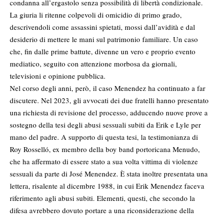
condanna all’ergastolo senza possibilità di libertà condizionale.
La giuria li ritenne colpevoli di omicidio di primo grado,
descrivendoli come assassini spietati, mossi dall’avidità e dal
desiderio di mettere le mani sul patrimonio familiare. Un caso
che, fin dalle prime battute, divenne un vero e proprio evento
mediatico, seguito con attenzione morbosa da giornali,
televisioni
e opinione pubblica.
Nel corso degli anni, però, il caso Menendez ha continuato a far
discutere. Nel 2023, gli avvocati dei due fratelli hanno presentato
una richiesta di revisione del processo, adducendo nuove prove a
sostegno della tesi degli abusi sessuali subiti da Erik e Lyle per
mano del padre. A supporto di questa tesi, la testimonianza di
Roy Rosselló, ex membro della boy band portoricana Menudo,
che ha affermato di essere stato a sua volta vittima di violenze
sessuali da parte di José Menendez. È stata inoltre presentata una
lettera, risalente al dicembre 1988, in cui Erik Menendez faceva
riferimento agli abusi subiti. Elementi, questi, che secondo la
difesa avrebbero dovuto portare a una riconsiderazione della