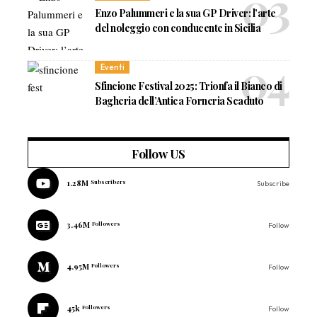
Enzo Palummeri e la sua GP Driver: l’arte
del noleggio con conducente in Sicilia
Eventi
Sfincione Festival 2025: Trionfa il Bianco di
Bagheria dell’Antica Forneria Scaduto
Follow US
1.28M
Subscribers
Subscribe
3.46M
Followers
Follow
4.95M
Followers
Follow
45k
Followers
Follow