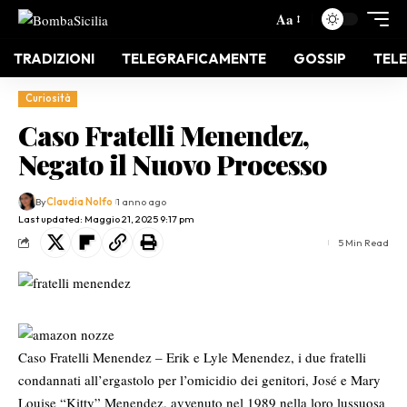
Aa
TRADIZIONI
TELEGRAFICAMENTE
GOSSIP
TELE
Curiosità
Caso Fratelli Menendez,
Negato il Nuovo Processo
By
Claudia Nolfo
1 anno ago
Last updated: Maggio 21, 2025 9:17 pm
5 Min Read
Caso Fratelli Menendez – Erik e Lyle Menendez, i due fratelli
condannati all’ergastolo per l’omicidio dei genitori, José e Mary
Louise “Kitty” Menendez, avvenuto nel 1989 nella loro lussuosa