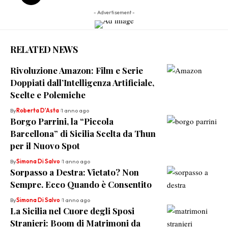
- Advertisement -
RELATED NEWS
Rivoluzione Amazon: Film e Serie
Doppiati dall’Intelligenza Artificiale,
Scelte e Polemiche
By
Roberta D'Asta
1 anno ago
Borgo Parrini, la “Piccola
Barcellona” di Sicilia Scelta da Thun
per il Nuovo Spot
By
Simona Di Salvo
1 anno ago
Sorpasso a Destra: Vietato? Non
Sempre. Ecco Quando è Consentito
By
Simona Di Salvo
1 anno ago
La Sicilia nel Cuore degli Sposi
Stranieri: Boom di Matrimoni da