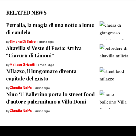
RELATED NEWS
Petralia, la magia di una notte a lume
di candela
By
Simona Di Salvo
1 anno ago
Altavilla si Veste di Festa: Arriva
“Ciavuru di Limoni”
By
Melissa Grizaffi
11 mesi ago
Milazzo, il lungomare diventa
capitale del gusto
By
Claudia Nolfo
1 anno ago
Nino ‘U Ballerino porta lo street food
d’autore palermitano a Villa Domi
By
Claudia Nolfo
1 anno ago