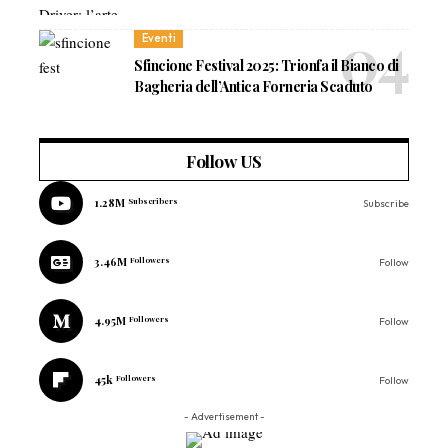
Eventi
Sfincione Festival 2025: Trionfa il Bianco di
Bagheria dell’Antica Forneria Scaduto
Follow US
1.28M
Subscribers
Subscribe
3.46M
Followers
Follow
4.95M
Followers
Follow
45k
Followers
Follow
- Advertisement -