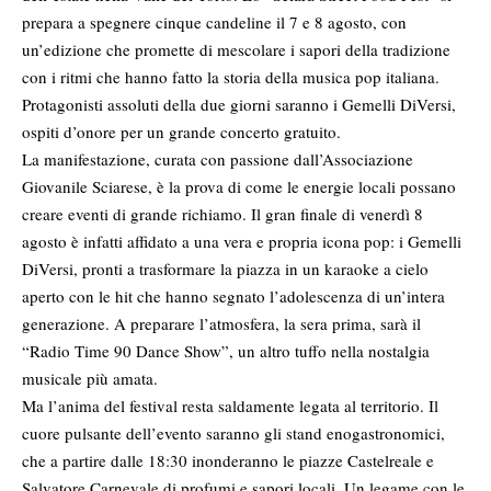
prepara a spegnere cinque candeline il 7 e 8 agosto, con
un’edizione che promette di mescolare i sapori della tradizione
con i ritmi che hanno fatto la storia della musica pop italiana.
Protagonisti assoluti della due giorni saranno i Gemelli DiVersi,
ospiti d’onore per un grande concerto gratuito.
La manifestazione, curata con passione dall’Associazione
Giovanile Sciarese, è la prova di come le energie locali possano
creare eventi di grande richiamo. Il gran finale di venerdì 8
agosto è infatti affidato a una vera e propria icona pop: i Gemelli
DiVersi, pronti a trasformare la piazza in un karaoke a cielo
aperto con le hit che hanno segnato l’adolescenza di un’intera
generazione. A preparare l’atmosfera, la sera prima, sarà il
“Radio Time 90 Dance Show”, un altro tuffo nella nostalgia
musicale più amata.
Ma l’anima del festival resta saldamente legata al territorio. Il
cuore pulsante dell’evento saranno gli stand enogastronomici,
che a partire dalle 18:30 inonderanno le piazze Castelreale e
Salvatore Carnevale di profumi e sapori locali. Un legame con le