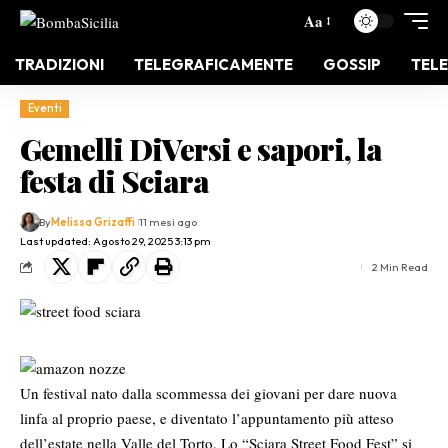
Aa
TRADIZIONI
TELEGRAFICAMENTE
GOSSIP
TELE
Eventi
Gemelli DiVersi e sapori, la
festa di Sciara
By
Melissa Grizaffi
11 mesi ago
Last updated: Agosto 29, 2025 3:13 pm
2 Min Read
Un festival nato dalla scommessa dei giovani per dare nuova
linfa al proprio paese, e diventato l’appuntamento più atteso
dell’estate nella Valle del Torto. Lo “Sciara Street Food Fest” si