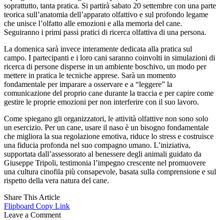
soprattutto, tanta pratica. Si partirà sabato 20 settembre con una parte
teorica sull’anatomia dell’apparato olfattivo e sul profondo legame
che unisce l’olfatto alle emozioni e alla memoria del cane.
Seguiranno i primi passi pratici di ricerca olfattiva di una persona.
La domenica sarà invece interamente dedicata alla pratica sul
campo. I partecipanti e i loro cani saranno coinvolti in simulazioni di
ricerca di persone disperse in un ambiente boschivo, un modo per
mettere in pratica le tecniche apprese. Sarà un momento
fondamentale per imparare a osservare e a “leggere” la
comunicazione del proprio cane durante la traccia e per capire come
gestire le proprie emozioni per non interferire con il suo lavoro.
Come spiegano gli organizzatori, le attività olfattive non sono solo
un esercizio. Per un cane, usare il naso è un bisogno fondamentale
che migliora la sua regolazione emotiva, riduce lo stress e costruisce
una fiducia profonda nel suo compagno umano. L’iniziativa,
supportata dall’assessorato al benessere degli animali guidato da
Giuseppe Tripoli, testimonia l’impegno crescente nel promuovere
una cultura cinofila più consapevole, basata sulla comprensione e sul
rispetto della vera natura del cane.
Share This Article
Flipboard
Copy Link
Leave a Comment