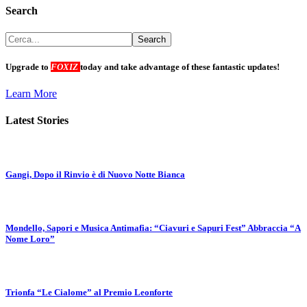
Search
Upgrade to
FOXIZ
today and take advantage of these fantastic updates!
Learn More
Latest Stories
Gangi, Dopo il Rinvio è di Nuovo Notte Bianca
Mondello, Sapori e Musica Antimafia: “Ciavuri e Sapuri Fest” Abbraccia “A
Nome Loro”
Trionfa “Le Cialome” al Premio Leonforte