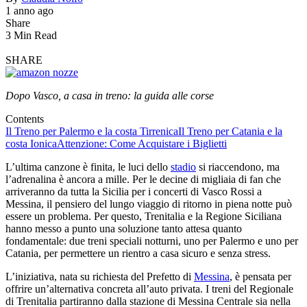
1 anno ago
Share
3 Min Read
SHARE
Dopo Vasco, a casa in treno: la guida alle corse
Contents
Il Treno per Palermo e la costa Tirrenica
Il Treno per Catania e la
costa Ionica
Attenzione: Come Acquistare i Biglietti
L’ultima canzone è finita, le luci dello
stadio
si riaccendono, ma
l’adrenalina è ancora a mille. Per le decine di migliaia di fan che
arriveranno da tutta la Sicilia per i concerti di Vasco Rossi a
Messina, il pensiero del lungo viaggio di ritorno in piena notte può
essere un problema. Per questo, Trenitalia e la Regione Siciliana
hanno messo a punto una soluzione tanto attesa quanto
fondamentale: due treni speciali notturni, uno per Palermo e uno per
Catania, per permettere un rientro a casa sicuro e senza stress.
L’iniziativa, nata su richiesta del Prefetto di
Messina
, è pensata per
offrire un’alternativa concreta all’auto privata. I treni del Regionale
di Trenitalia partiranno dalla stazione di Messina Centrale sia nella