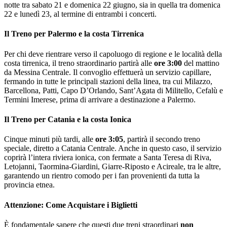
notte tra sabato 21 e domenica 22 giugno, sia in quella tra domenica
22 e lunedì 23, al termine di entrambi i concerti.
Il Treno per Palermo e la costa Tirrenica
Per chi deve rientrare verso il capoluogo di regione e le località della
costa tirrenica, il treno straordinario partirà alle
ore 3:00
del mattino
da Messina Centrale. Il convoglio effettuerà un servizio capillare,
fermando in tutte le principali stazioni della linea, tra cui Milazzo,
Barcellona, Patti, Capo D’Orlando, Sant’Agata di Militello, Cefalù e
Termini Imerese, prima di arrivare a destinazione a Palermo.
Il Treno per Catania e la costa Ionica
Cinque minuti più tardi, alle
ore 3:05
, partirà il secondo treno
speciale, diretto a Catania Centrale. Anche in questo caso, il servizio
coprirà l’intera riviera ionica, con fermate a Santa Teresa di Riva,
Letojanni, Taormina-Giardini, Giarre-Riposto e Acireale, tra le altre,
garantendo un rientro comodo per i fan provenienti da tutta la
provincia etnea.
Attenzione: Come Acquistare i Biglietti
È fondamentale sapere che questi due treni straordinari
non