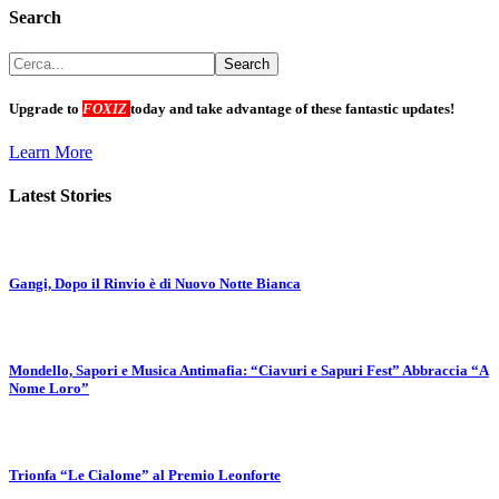
Search
Upgrade to
FOXIZ
today and take advantage of these fantastic updates!
Learn More
Latest Stories
Gangi, Dopo il Rinvio è di Nuovo Notte Bianca
Mondello, Sapori e Musica Antimafia: “Ciavuri e Sapuri Fest” Abbraccia “A
Nome Loro”
Trionfa “Le Cialome” al Premio Leonforte