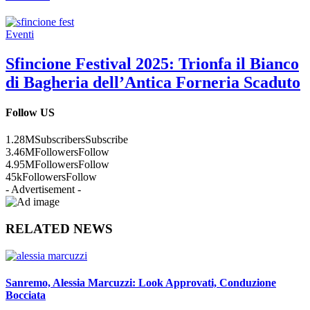
Eventi
Sfincione Festival 2025: Trionfa il Bianco
di Bagheria dell’Antica Forneria Scaduto
Follow US
1.28M
Subscribers
Subscribe
3.46M
Followers
Follow
4.95M
Followers
Follow
45k
Followers
Follow
- Advertisement -
RELATED NEWS
Sanremo, Alessia Marcuzzi: Look Approvati, Conduzione
Bocciata