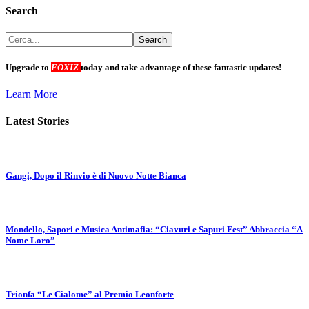
Search
Upgrade to
FOXIZ
today and take advantage of these fantastic updates!
Learn More
Latest Stories
Gangi, Dopo il Rinvio è di Nuovo Notte Bianca
Mondello, Sapori e Musica Antimafia: “Ciavuri e Sapuri Fest” Abbraccia “A
Nome Loro”
Trionfa “Le Cialome” al Premio Leonforte