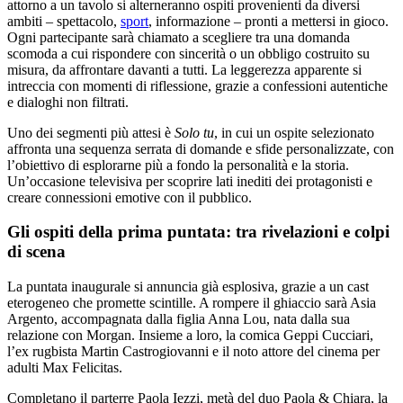
attorno a un tavolo si alterneranno ospiti provenienti da diversi
ambiti – spettacolo,
sport
, informazione – pronti a mettersi in gioco.
Ogni partecipante sarà chiamato a scegliere tra una domanda
scomoda a cui rispondere con sincerità o un obbligo costruito su
misura, da affrontare davanti a tutti. La leggerezza apparente si
intreccia con momenti di riflessione, grazie a confessioni autentiche
e dialoghi non filtrati.
Uno dei segmenti più attesi è
Solo tu
, in cui un ospite selezionato
affronta una sequenza serrata di domande e sfide personalizzate, con
l’obiettivo di esplorarne più a fondo la personalità e la storia.
Un’occasione televisiva per scoprire lati inediti dei protagonisti e
creare connessioni emotive con il pubblico.
Gli ospiti della prima puntata: tra rivelazioni e colpi
di scena
La puntata inaugurale si annuncia già esplosiva, grazie a un cast
eterogeneo che promette scintille. A rompere il ghiaccio sarà Asia
Argento, accompagnata dalla figlia Anna Lou, nata dalla sua
relazione con Morgan. Insieme a loro, la comica Geppi Cucciari,
l’ex rugbista Martin Castrogiovanni e il noto attore del cinema per
adulti Max Felicitas.
Completano il parterre Paola Iezzi, metà del duo Paola & Chiara, la