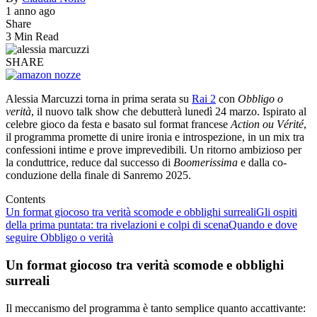
1 anno ago
Share
3 Min Read
SHARE
Alessia Marcuzzi torna in prima serata su
Rai 2
con
Obbligo o
verità
, il nuovo talk show che debutterà lunedì 24 marzo. Ispirato al
celebre gioco da festa e basato sul format francese
Action ou Vérité
,
il programma promette di unire ironia e introspezione, in un mix tra
confessioni intime e prove imprevedibili. Un ritorno ambizioso per
la conduttrice, reduce dal successo di
Boomerissima
e dalla co-
conduzione della finale di Sanremo 2025.
Contents
Un format giocoso tra verità scomode e obblighi surreali
Gli ospiti
della prima puntata: tra rivelazioni e colpi di scena
Quando e dove
seguire Obbligo o verità
Un format giocoso tra verità scomode e obblighi
surreali
Il meccanismo del programma è tanto semplice quanto accattivante: