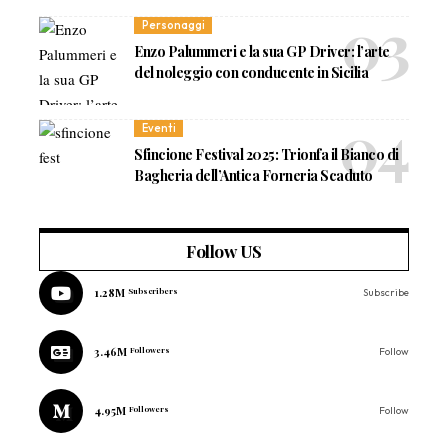
Personaggi
Enzo Palummeri e la sua GP Driver: l’arte
del noleggio con conducente in Sicilia
Eventi
Sfincione Festival 2025: Trionfa il Bianco di
Bagheria dell’Antica Forneria Scaduto
Follow US
1.28M
Subscribers
Subscribe
3.46M
Followers
Follow
4.95M
Followers
Follow