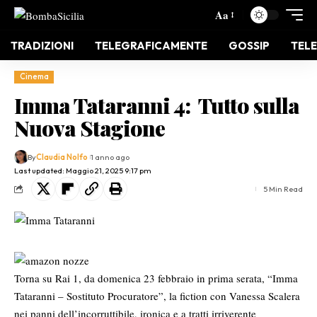
Aa
TRADIZIONI
TELEGRAFICAMENTE
GOSSIP
TELE
Cinema
Imma Tataranni 4: Tutto sulla
Nuova Stagione
By
Claudia Nolfo
1 anno ago
Last updated: Maggio 21, 2025 9:17 pm
5 Min Read
Torna su
Rai 1
, da domenica 23 febbraio in prima serata, “Imma
Tataranni – Sostituto Procuratore”, la fiction con Vanessa Scalera
nei panni dell’incorruttibile, ironica e a tratti irriverente