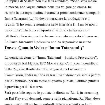
La replica di Scalera non si è fatta attendere: “Sono stata messa
in mezzo, non voglio entrare nella tua volgare polemica. Io
ricordo la tua ingratitudine durante la prima conferenza stampa di
Imma Tataranni […] Io devo ringraziare la produzione e il
regista. Ti ho sempre nominata nelle interviste […] ma io non ti
devo nulla”. Un botta e risposta al vetriolo che ha acceso i
riflettori sulla serie, ma che ha anche creato un certo imbarazzo.
La
Imma Tataranni 4
polemica non ha risparmiato nessuno.
Dove e Quando Vedere “Imma Tataranni 4”
La quarta stagione di “Imma Tataranni – Sostituto Procuratore”,
prodotta da Rai Fiction, IBC Movie e Rai Com, con il contributo
della Regione Basilicata e il sostegno della Lucana Film
Commission, andrà in onda su Rai 1 ogni domenica sera a partire
dal 23 febbraio, per un totale di quattro puntate. L’ultima puntata
è prevista per il 16 marzo.
Sarà possibile seguire le puntate in diretta su Rai 1, in streaming
su Rai Play e on demand, sempre sulla piattaforma Rai Play, dove
sono disponibili anche gli episodi delle precedenti stagioni.