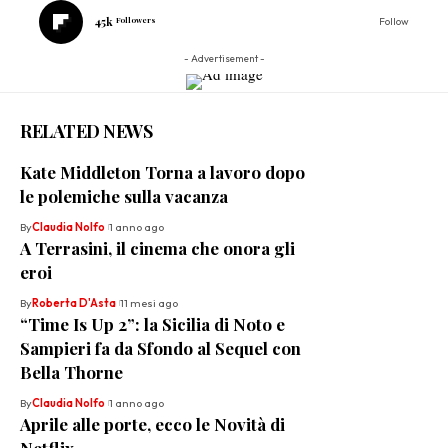
45k
Followers
Follow
- Advertisement -
RELATED NEWS
Kate Middleton Torna a lavoro dopo
le polemiche sulla vacanza
By
Claudia Nolfo
1 anno ago
A Terrasini, il cinema che onora gli
eroi
By
Roberta D'Asta
11 mesi ago
“Time Is Up 2”: la Sicilia di Noto e
Sampieri fa da Sfondo al Sequel con
Bella Thorne
By
Claudia Nolfo
1 anno ago
Aprile alle porte, ecco le Novità di
Netflix