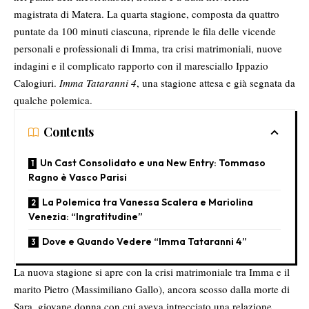
magistrata di Matera. La quarta stagione, composta da quattro
puntate da 100 minuti ciascuna, riprende le fila delle vicende
personali e professionali di Imma, tra crisi matrimoniali, nuove
indagini e il complicato rapporto con il maresciallo Ippazio
Calogiuri.
Imma Tataranni 4
, una stagione attesa e già segnata da
qualche polemica.
Contents
Un Cast Consolidato e una New Entry: Tommaso
Ragno è Vasco Parisi
La Polemica tra Vanessa Scalera e Mariolina
Venezia: “Ingratitudine”
Dove e Quando Vedere “Imma Tataranni 4”
La nuova stagione si apre con la crisi matrimoniale tra Imma e il
marito Pietro (Massimiliano Gallo), ancora scosso dalla morte di
Sara, giovane donna con cui aveva intrecciato una relazione.