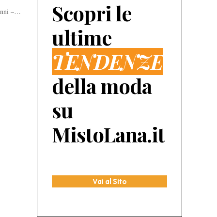
Scopri le
ranni –…
ultime
TENDENZE
della moda
su
MistoLana.it
Vai al Sito