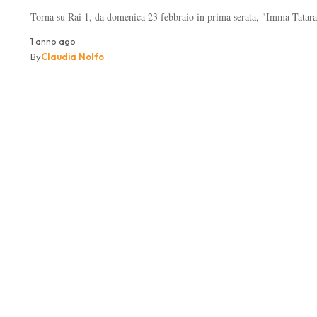
Torna su Rai 1, da domenica 23 febbraio in prima serata, "Imma Tata
1 anno ago
By
Claudia Nolfo