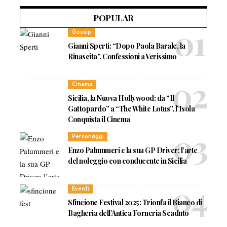
POPULAR
Gossip
Gianni Sperti: “Dopo Paola Barale, la
Rinascita”. Confessioni a Verissimo
Cinema
Sicilia, la Nuova Hollywood: da “Il
Gattopardo” a “The White Lotus”, l’Isola
Conquista il Cinema
Personaggi
Enzo Palummeri e la sua GP Driver: l’arte
del noleggio con conducente in Sicilia
Eventi
Sfincione Festival 2025: Trionfa il Bianco di
Bagheria dell’Antica Forneria Scaduto