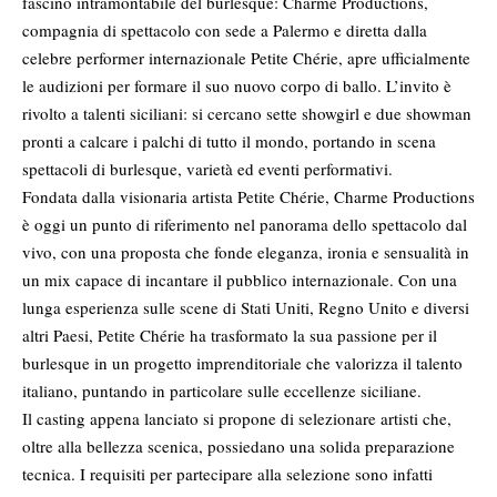
fascino intramontabile del burlesque: Charme Productions,
compagnia di spettacolo con sede a
Palermo
e diretta dalla
celebre performer internazionale Petite Chérie, apre ufficialmente
le audizioni per formare il suo nuovo corpo di ballo. L’invito è
rivolto a talenti siciliani: si cercano sette showgirl e due showman
pronti a calcare i palchi di tutto il mondo, portando in scena
spettacoli di burlesque, varietà ed eventi performativi.
Fondata dalla visionaria artista Petite Chérie, Charme Productions
è oggi un punto di riferimento nel panorama dello spettacolo dal
vivo, con una proposta che fonde eleganza, ironia e sensualità in
un mix capace di incantare il pubblico internazionale. Con una
lunga esperienza sulle scene di Stati Uniti, Regno Unito e diversi
altri Paesi, Petite Chérie ha trasformato la sua passione per il
burlesque in un progetto imprenditoriale che valorizza il talento
italiano, puntando in particolare sulle eccellenze siciliane.
Il casting appena lanciato si propone di selezionare artisti che,
oltre alla bellezza scenica, possiedano una solida preparazione
tecnica. I requisiti per partecipare alla selezione sono infatti