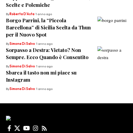
Scelte e Polemiche
By
Roberta D'Asta
1 anno ago
Borgo Parrini, la “Piccola
Barcellona” di Sicilia Scelta da Thun
per il Nuovo Spot
By
Simona Di Salvo
1 anno ago
Sorpasso a Destra: Vietato? Non
Sempre. Ecco Quando è Consentito
By
Simona Di Salvo
1 anno ago
Sbarca il tasto non mi piace su
Instagram
By
Simona Di Salvo
1 anno ago