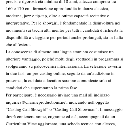
precisi e rigorosi: età minima di 18 anni, altezza compresa tra
160 e 170 cm, formazione approfondita in danza classica,
moderna, jazz e tip-tap, oltre a ottime capacità recitative e
interpretative. Per le showgirl, è fondamentale la disinvoltura nei
movimenti sui tacchi alti, mentre per tutti i candidati è richiesta la
disponibilità a viaggiare per periodi anche prolungati, sia in Italia
che all’estero.
La conoscenza di almeno una lingua straniera costituisce un
ulteriore vantaggio, poiché molti degli spettacoli in programma si
svolgeranno su palcoscenici internazionali. La selezione avverrà
in due fasi: un pre-casting online, seguito da un’audizione in
presenza, la cui data e location saranno comunicate solo ai
candidati che supereranno la prima fase.
Per partecipare, è necessario inviare una mail all’indirizzo
inquiries@charmeproductions.net
, indicando nell’oggetto
“Casting Call Showgirl” o “Casting Call Showman”. Il messaggio
dovrà contenere nome, cognome ed età, accompagnati da un
Curriculum Vitae aggiornato, una scheda tecnica con altezza,