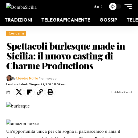
Aa
TRADIZIONI
TELEGRAFICAMENTE
GOSSIP
TELE
Curiosità
Spettacoli burlesque made in
Sicilia: il nuovo casting di
Charme Productions
By
Claudia Nolfo
1 anno ago
Last updated: Giugno 29, 2025 8:59 am
4 Min Read
Un’opportunità unica per chi sogna il palcoscenico e ama il