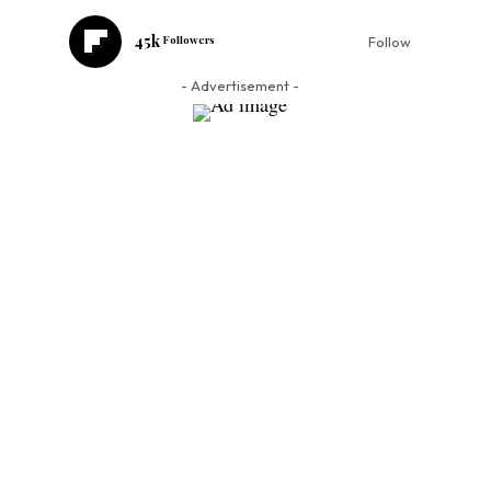
45k
Followers
Follow
- Advertisement -