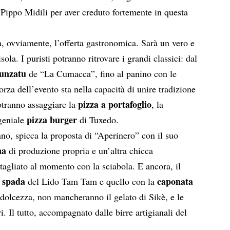
Pippo Midili per aver creduto fortemente in questa
rà, ovviamente, l’offerta gastronomica. Sarà un vero e
isola. I puristi potranno ritrovare i grandi classici: dal
unzatu
de “La Cumacca”, fino al panino con le
rza dell’evento sta nella capacità di unire tradizione
pizza a portafoglio
potranno assaggiare la
, la
pizza burger
 geniale
di Tuxedo.
nno, spicca la proposta di “Aperinero” con il suo
na
di produzione propria e un’altra chicca
tagliato al momento con la sciabola. E ancora, il
e spada
caponata
del Lido Tam Tam e quello con la
 dolcezza, non mancheranno il gelato di Sikè, e le
i. Il tutto, accompagnato dalle birre artigianali del