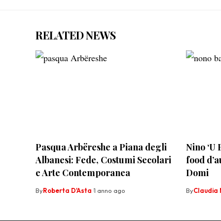
RELATED NEWS
Pasqua Arbëreshe a Piana degli
Nino ‘U 
Albanesi: Fede, Costumi Secolari
food d’a
e Arte Contemporanea
Domi
By
Roberta D'Asta
1 anno ago
By
Claudia 