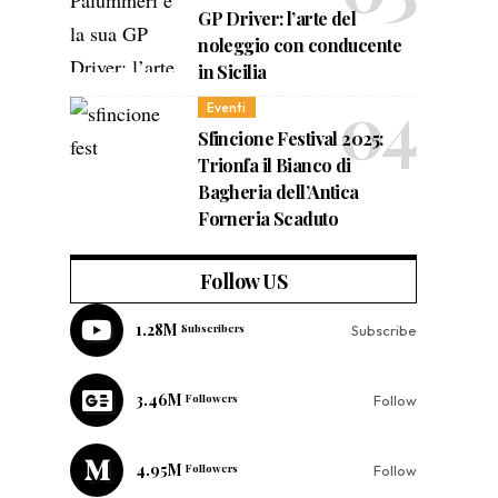
GP Driver: l’arte del
noleggio con conducente
in Sicilia
Eventi
Sfincione Festival 2025:
Trionfa il Bianco di
Bagheria dell’Antica
Forneria Scaduto
Follow US
1.28M
Subscribers
Subscribe
3.46M
Followers
Follow
4.95M
Followers
Follow