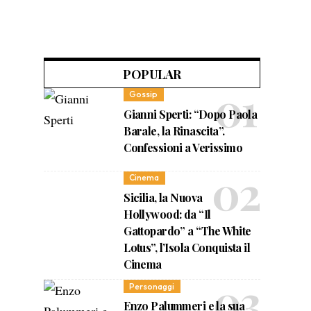
POPULAR
Gossip
Gianni Sperti: “Dopo Paola
Barale, la Rinascita”.
Confessioni a Verissimo
Cinema
Sicilia, la Nuova
Hollywood: da “Il
Gattopardo” a “The White
Lotus”, l’Isola Conquista il
Cinema
Personaggi
Enzo Palummeri e la sua