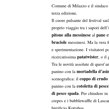
Comune di Milazzo e il sindaco 
terza edizione.
Il cuore pulsante del festival sa
proprio viaggio tra i sapori dell’
pitone alla messinese
pane c
al
braciole
messinesi. Ma la vera fo
e sperimentazione. I visitatori 
patatwister
ricercatissima
, o il
Tra le novità assolute di quest’a
mortadella d’asi
panino con la
coppo di crudo
scenografica: il
cotoletta di pesc
panino con la
di pesce spada
. Per chiudere in
crepes e i bubblewaffle di Lascar
birrificio Kottabos.