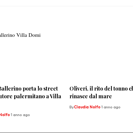
Ballerino porta lo street
Oliveri, il rito del tonno c
utore palermitano a Villa
rinasce dal mare
By
Claudia Nolfo
1 anno ago
Nolfo
1 anno ago