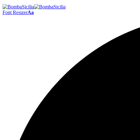
Font Resizer
Aa