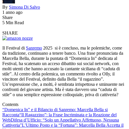
By
Simona Di Salvo
1 anno ago
Share
5 Min Read
SHARE
Il Festival di
Sanremo
2025 si è concluso, ma le polemiche, come
da tradizione, continuano a tenere banco. Una frase pronunciata da
Marcella Bella, durante la puntata di “Domenica In” dedicata al
Festival, ha scatenato un acceso dibattito sui social network, con
molti utenti che hanno accusato la cantante siciliana di “caduta di
stile”. Al centro della polemica, un commento rivolto a Olly, il
vincitore del Festival, definito dalla Bella “il ragazzino”.
Un’espressione che, a molti, è sembrata irrispettosa e sminuente nei
confronti del giovane artista. Ma è stata davvero una “caduta di
stile” o una semplice espressione colloquiale, priva di cattiveria?
Contents
“Domenica In” e il Bilancio di Sanremo: Marcella Bella si
Racconta
“Il Ragazzino”: la Frase Incriminata e la Reazione del
Web
Difesa d’Ufficio: “Solo un Appellativo Affettuoso, Nessuna
Cattiveria”
L’Ultimo Posto e la “Fortuna”: Marcella Bella Accetta il