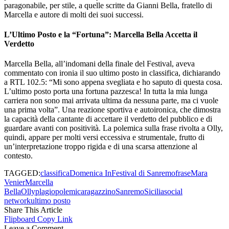
paragonabile, per stile, a quelle scritte da Gianni Bella, fratello di
Marcella e autore di molti dei suoi successi.
L’Ultimo Posto e la “Fortuna”: Marcella Bella Accetta il
Verdetto
Marcella Bella, all’indomani della finale del Festival, aveva
commentato con ironia il suo ultimo posto in classifica, dichiarando
a RTL 102.5: “Mi sono appena svegliata e ho saputo di questa cosa.
L’ultimo posto porta una fortuna pazzesca! In tutta la mia lunga
carriera non sono mai arrivata ultima da nessuna parte, ma ci vuole
una prima volta”. Una reazione sportiva e autoironica, che dimostra
la capacità della cantante di accettare il verdetto del pubblico e di
guardare avanti con positività. La polemica sulla frase rivolta a Olly,
quindi, appare per molti versi eccessiva e strumentale, frutto di
un’interpretazione troppo rigida e di una scarsa attenzione al
contesto.
TAGGED:
classifica
Domenica In
Festival di Sanremo
frase
Mara
Venier
Marcella
Bella
Olly
plagio
polemica
ragazzino
Sanremo
Sicilia
social
network
ultimo posto
Share This Article
Flipboard
Copy Link
Leave a Comment