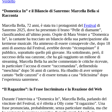
Verdetto
“Domenica In” e il Bilancio di Sanremo: Marcella Bella si
Racconta
Marcella Bella, 72 anni, è stata tra i protagonisti del
Festival
di
Sanremo 2025, dove ha presentato il brano “Pelle di diamante”,
classificandosi all’ultimo posto. Ospite di Mara Venier a “Domenica
In”, la cantante ha tracciato un bilancio della sua partecipazione alla
kermesse musicale. Ha ammesso di essere consapevole che, dopo 18
anni di assenza dal Festival, avrebbe dovuto “riconquistare” il
pubblico, soprattutto quello più giovane. Ha sottolineato, però, il
successo della sua canzone, che ha già raggiunto un milione di
streaming. Marcella Bella ha anche commentato le critiche ricevute,
in particolare l’accusa di essere “raccomandata”, definendola
“meschina” dopo 56 anni di carriera. Ha ribadito di aver sempre
cantato “belle canzoni” e di essere tornata a casa “felicissima” dopo
l’esperienza sanremese.
“Il Ragazzino”: la Frase Incriminata e la Reazione del Web
Durante l’intervista a “Domenica In”, Marcella Bella, parlando del
vincitore del Festival, si è riferita a Olly come “il ragazzino”. Una
frase pronunciata, probabilmente, senza particolare malizia, ma che