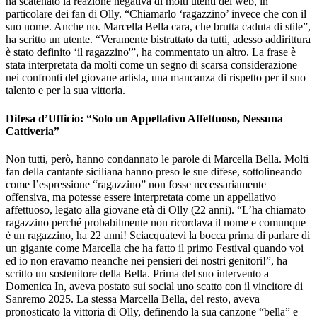
ha scatenato la reazione negativa di molti utenti del web, in
particolare dei fan di Olly. “Chiamarlo ‘ragazzino’ invece che con il
suo nome. Anche no. Marcella Bella cara, che brutta caduta di stile”,
ha scritto un utente. “Veramente bistrattato da tutti, adesso addirittura
è stato definito ‘il ragazzino'”, ha commentato un altro. La frase è
stata interpretata da molti come un segno di scarsa considerazione
nei confronti del giovane artista, una mancanza di rispetto per il suo
talento e per la sua vittoria.
Difesa d’Ufficio: “Solo un Appellativo Affettuoso, Nessuna
Cattiveria”
Non tutti, però, hanno condannato le parole di Marcella Bella. Molti
fan della cantante siciliana hanno preso le sue difese, sottolineando
come l’espressione “ragazzino” non fosse necessariamente
offensiva, ma potesse essere interpretata come un appellativo
affettuoso, legato alla giovane età di Olly (22 anni). “L’ha chiamato
ragazzino perché probabilmente non ricordava il nome e comunque
è un ragazzino, ha 22 anni! Sciacquatevi la bocca prima di parlare di
un gigante come Marcella che ha fatto il primo Festival quando voi
ed io non eravamo neanche nei pensieri dei nostri genitori!”, ha
scritto un sostenitore della Bella. Prima del suo intervento a
Domenica In, aveva postato sui social uno scatto con il vincitore di
Sanremo 2025. La stessa Marcella Bella, del resto, aveva
pronosticato la vittoria di Olly, definendo la sua canzone “bella” e