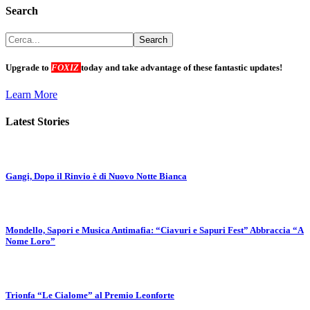
Search
Upgrade to
FOXIZ
today and take advantage of these fantastic updates!
Learn More
Latest Stories
Gangi, Dopo il Rinvio è di Nuovo Notte Bianca
Mondello, Sapori e Musica Antimafia: “Ciavuri e Sapuri Fest” Abbraccia “A
Nome Loro”
Trionfa “Le Cialome” al Premio Leonforte