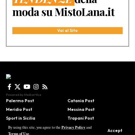
moda su MistoLana.it
Vai al Sito
Powered by
Mediartika
Palermo Post
Catania Post
Meridio Post
Messina Post
Sport in Sicilia
Trapani Post
Agrigento Post
Be in Sicily
Privacy Policy
By using this site, you agree to the
and
Accept
Terms of Use
.