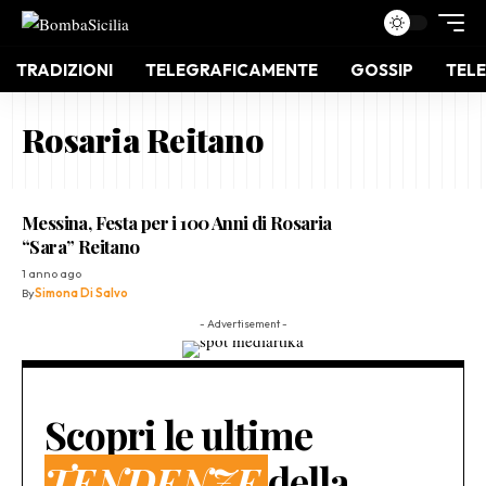
TRADIZIONI
TELEGRAFICAMENTE
GOSSIP
TELE
Rosaria Reitano
Messina, Festa per i 100 Anni di Rosaria
“Sara” Reitano
1 anno ago
By
Simona Di Salvo
- Advertisement -
Scopri le ultime
TENDENZE
della