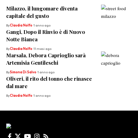
Milazzo, il lungomare diventa
capitale del gusto
By
Claudia Nolfo
1 anno ago
Gangi, Dopo il Rinvio è di Nuovo
Notte Bianca
By
Claudia Nolfo
11 mesi ago
Marsala, Debora Caprioglio sarà
Artemisia Gentileschi
By
Simona Di Salvo
1 anno ago
Oliveri, il rito del tonno che rinasce
dal mare
By
Claudia Nolfo
1 anno ago