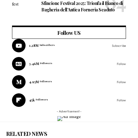
Sfincione Festival 2025: Trionfa il Bianco di
Bagheria dell’Antica Forneria Scaduto
Follow US
1.28M
Subscribers
Subscribe
3.46M
Followers
Follow
4.95M
Followers
Follow
45k
Followers
Follow
- Advertisement -
RELATED NEWS