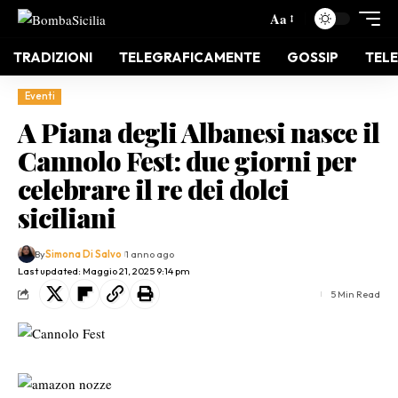
Aa
TRADIZIONI
TELEGRAFICAMENTE
GOSSIP
TELE
Eventi
A Piana degli Albanesi nasce il
Cannolo Fest: due giorni per
celebrare il re dei dolci
siciliani
By
Simona Di Salvo
1 anno ago
Last updated: Maggio 21, 2025 9:14 pm
5 Min Read