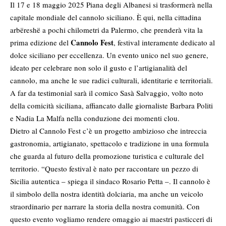
Il 17 e 18 maggio 2025 Piana degli Albanesi si trasformerà nella
capitale mondiale del cannolo siciliano. È qui, nella cittadina
arbëreshë a pochi chilometri da Palermo, che prenderà vita la
Cannolo Fest
prima edizione del
, festival interamente dedicato al
dolce siciliano per eccellenza. Un evento unico nel suo genere,
ideato per celebrare non solo il gusto e l’artigianalità del
cannolo, ma anche le sue radici culturali, identitarie e territoriali.
A far da testimonial sarà il comico Sasà Salvaggio, volto noto
della comicità siciliana, affiancato dalle giornaliste Barbara Politi
e Nadia La Malfa nella conduzione dei momenti clou.
Dietro al Cannolo Fest c’è un progetto ambizioso che intreccia
gastronomia, artigianato, spettacolo e tradizione in una formula
che guarda al futuro della promozione turistica e culturale del
territorio. “Questo festival è nato per raccontare un pezzo di
Sicilia autentica – spiega il sindaco
Rosario Petta
–. Il cannolo è
il simbolo della nostra identità dolciaria, ma anche un veicolo
straordinario per narrare la storia della nostra comunità. Con
questo evento vogliamo rendere omaggio ai maestri pasticceri di