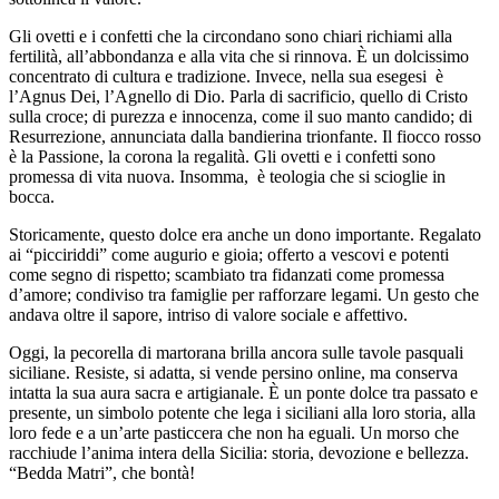
Gli ovetti e i confetti che la circondano sono chiari richiami alla
fertilità, all’abbondanza e alla vita che si rinnova. È un dolcissimo
concentrato di cultura e tradizione. Invece, nella sua esegesi è
l’Agnus Dei, l’Agnello di Dio. Parla di sacrificio, quello di Cristo
sulla croce; di purezza e innocenza, come il suo manto candido; di
Resurrezione, annunciata dalla bandierina trionfante. Il fiocco rosso
è la Passione, la corona la regalità. Gli ovetti e i confetti sono
promessa di vita nuova. Insomma, è teologia che si scioglie in
bocca.
Storicamente, questo dolce era anche un dono importante. Regalato
ai “picciriddi” come augurio e gioia; offerto a vescovi e potenti
come segno di rispetto; scambiato tra fidanzati come promessa
d’amore; condiviso tra famiglie per rafforzare legami. Un gesto che
andava oltre il sapore, intriso di valore sociale e affettivo.
Oggi, la pecorella di martorana brilla ancora sulle tavole pasquali
siciliane. Resiste, si adatta, si vende persino online, ma conserva
intatta la sua aura sacra e artigianale. È un ponte dolce tra passato e
presente, un simbolo potente che lega i siciliani alla loro storia, alla
loro fede e a un’arte pasticcera che non ha eguali. Un morso che
racchiude l’anima intera della Sicilia: storia, devozione e bellezza.
“Bedda Matri”, che bontà!