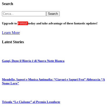
Search
Upgrade to
FOXIZ
today and take advantage of these fantastic updates!
Learn More
Latest Stories
Gangi, Dopo il Rinvio è di Nuovo Notte Bianca
Mondello, Sapori e Musica Antimafia: “Ciavuri e Sapuri Fest” Abbraccia “A
Nome Loro”
Trionfa “Le Cialome” al Premio Leonforte