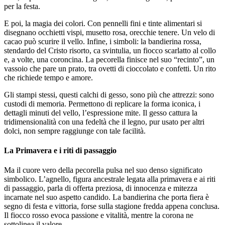
per la festa.
E poi, la magia dei colori. Con pennelli fini e tinte alimentari si
disegnano occhietti vispi, musetto rosa, orecchie tenere. Un velo di
cacao può scurire il vello. Infine, i simboli: la bandierina rossa,
stendardo del Cristo risorto, ca svintulia, un fiocco scarlatto al collo
e, a volte, una coroncina. La pecorella finisce nel suo “recinto”, un
vassoio che pare un prato, tra ovetti di cioccolato e confetti. Un rito
che richiede tempo e amore.
Gli stampi stessi, questi calchi di gesso, sono più che attrezzi: sono
custodi di memoria. Permettono di replicare la forma iconica, i
dettagli minuti del vello, l’espressione mite. Il gesso cattura la
tridimensionalità con una fedeltà che il legno, pur usato per altri
dolci, non sempre raggiunge con tale facilità.
La Primavera e i riti di passaggio
Ma il cuore vero della pecorella pulsa nel suo denso significato
simbolico. L’agnello, figura ancestrale legata alla primavera e ai riti
di passaggio, parla di offerta preziosa, di innocenza e mitezza
incarnate nel suo aspetto candido. La bandierina che porta fiera è
segno di festa e vittoria, forse sulla stagione fredda appena conclusa.
Il fiocco rosso evoca passione e vitalità, mentre la corona ne
sottolinea il valore.