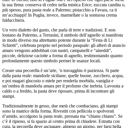
la sua firma: conserva di cedro nella mistica Erice; zuccata candita o,
più spesso, pura pasta reale a Palermo; pistacchio a Favara, ca ti
nn’acchiappi! In Puglia, invece, marmellate o la sontuosa crema
faldacchiera.
Un vero dialetto del gusto, che parla di terre e tradizioni. E non
lontano da Palermo, a Terrasini, il simbolo dell’agnello si manifesta
in modo diverso ma altrettanto potente durante la “Festa di Li
Schietti”, celebrata proprio nel periodo pasquale: gli alberi di arancio
amaro vengono addobbati con nastri, campanelli e “aineddi”,
piccole, deliziose caciotte a forma di agnello, testimoniando quanto
profondamente questo simbolo permei le usanze locali.
Creare una pecorella è un’arte, ‘n travagghiu ri pazienza. Si parte
dalla pasta reale: mandorle siciliane, quelle buone, zucchero, acqua,
e poi magari glucosio o miele per renderla morbida, vaniglia e
un’ombra di mandorla amara per il profumo che inebria. Lavorata a
caldo o a freddo, la pasta deve riposare, prima di incontrare gli
stampi.
Tradizionalmente in gesso, due metà che combaciano, gli stampi
sono la matrice della forma. Rivestiti con pellicola o spolverati
d’amido, accolgono la pasta reale, pressata ma “chianu chianu”. Se
c’è il ripieno, si fa spazio al centro prima di chiudere. Estratta con
cura, la pecorella deve asciugare, almeno un giorno, per farsi bella