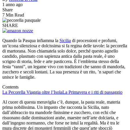
1 anno ago
Share
7 Min Read
SHARE
Quando la Pasqua infiamma la
Sicilia
di processioni e profumi,
un’icona silenziosa e dolcissima si fa regina delle tavole: la pecorella
di martorana. Non chiamatela solo dolce, perché questo agnello
candido, plasmato con sapienza antica dalla pasta reale, è uno
scrigno di storia, fede e arte pasticcera. È l’emblema stesso della
festa “ranni”, un legame vivo con tradizioni che sanno di mandorla,
zucchero e secoli lontani. La sua presenza è un rito, ’n sapuri che
unisce le famiglie.
Contents
La Pecorella Viaggia oltre l’Isola
La Primavera e i riti di passaggio
Al cuore di questa meraviglia c’è, dunque, la pasta reale, materia
prima nobilissima. Un impasto che racconta la Sicilia, nato
dall’abbraccio tra mandorle finissime e zucchero, con echi che
risuonano dalle dominazioni arabe, maestre nell’arte dolciaria, e
dall’ingegno normanno, che forse ne intuì la regalità. Ma è tra le
mura discrete dei monasteri femminili che quest’arte sbocciò