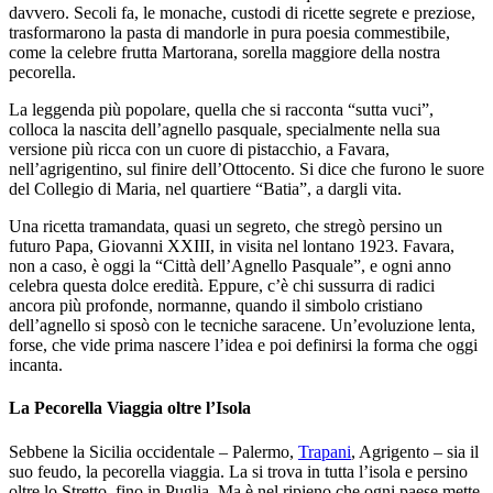
davvero. Secoli fa, le monache, custodi di ricette segrete e preziose,
trasformarono la pasta di mandorle in pura poesia commestibile,
come la celebre frutta Martorana, sorella maggiore della nostra
pecorella.
La leggenda più popolare, quella che si racconta “sutta vuci”,
colloca la nascita dell’agnello pasquale, specialmente nella sua
versione più ricca con un cuore di pistacchio, a Favara,
nell’agrigentino, sul finire dell’Ottocento. Si dice che furono le suore
del Collegio di Maria, nel quartiere “Batia”, a dargli vita.
Una ricetta tramandata, quasi un segreto, che stregò persino un
futuro Papa, Giovanni XXIII, in visita nel lontano 1923. Favara,
non a caso, è oggi la “Città dell’Agnello Pasquale”, e ogni anno
celebra questa dolce eredità. Eppure, c’è chi sussurra di radici
ancora più profonde, normanne, quando il simbolo cristiano
dell’agnello si sposò con le tecniche saracene. Un’evoluzione lenta,
forse, che vide prima nascere l’idea e poi definirsi la forma che oggi
incanta.
La Pecorella Viaggia oltre l’Isola
Sebbene la Sicilia occidentale – Palermo,
Trapani
, Agrigento – sia il
suo feudo, la pecorella viaggia. La si trova in tutta l’isola e persino
oltre lo Stretto, fino in Puglia. Ma è nel ripieno che ogni paese mette