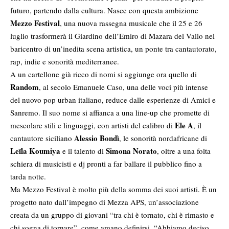
futuro, partendo dalla cultura. Nasce con questa ambizione
Mezzo Festival
, una nuova rassegna musicale che il 25 e 26
luglio trasformerà il Giardino dell’Emiro di Mazara del Vallo nel
baricentro di un’inedita scena artistica, un ponte tra cantautorato,
rap, indie e sonorità mediterranee.
A un cartellone già ricco di nomi si aggiunge ora quello di
Random
, al secolo Emanuele Caso, una delle voci più intense
del nuovo pop urban italiano, reduce dalle esperienze di Amici e
Sanremo. Il suo nome si affianca a una line-up che promette di
Ele A
mescolare stili e linguaggi, con artisti del calibro di
, il
Alessio Bondì
cantautore siciliano
, le sonorità nordafricane di
Leïla Koumiya
Simona Norato
e il talento di
, oltre a una folta
schiera di musicisti e dj pronti a far ballare il pubblico fino a
tarda notte.
Ma Mezzo Festival è molto più della somma dei suoi artisti. È un
progetto nato dall’impegno di Mezza APS, un’associazione
creata da un gruppo di giovani “tra chi è tornato, chi è rimasto e
chi sogna di tornare”, come amano definirsi. “Abbiamo deciso