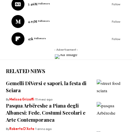
3.46M
Followers
Follow
4.95M
Followers
Follow
45k
Followers
Follow
- Advertisement -
RELATED NEWS
Gemelli DiVersi e sapori, la festa di
Sciara
By
Melissa Grizaffi
11 mesi ago
Pasqua Arbëreshe a Piana degli
Albanesi: Fede, Costumi Secolari e
Arte Contemporanea
By
Roberta D'Asta
1 anno ago