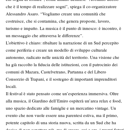
che è il tempo di realizzare sogni”, spiega il co-organizzatore
Alessandro Asaro. “Vogliamo creare una comunità che
costruisce, che si contamina, che genera proposte, lavoro,
turismo e impatto. La musica è il punto di innesco: è incontro, è
un messaggio che attraversa le differenze”.
L’obiettivo è chiaro: ribaltare la narrazione di un Sud percepito
come periferia e creare un modello di sviluppo culturale
autonomo, radicato nelle unicità del territorio. Una visione che
ha già raccolto la fiducia delle istituzioni, con il patrocinio dei
comuni di Mazara, Castelvetrano,
Partanna
e del Libero
Consorzio di Trapani, e il sostegno di importanti imprenditori
locali.
Il
festival
è stato pensato come un’esperienza immersiva. Oltre
alla musica, il Giardino dell’Emiro ospiterà un’area relax e food,
uno spazio dedicato alle famiglie e un mercatino vintage. Un
evento che non vuole essere una parentesi estiva, ma il primo,
potente capitolo di una storia nuova, scritta da un Sud che ha
deciso di non aspettare più, ma di creare, qui e ora, i propri futuri