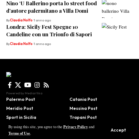
Nino ‘U Ballerino porta lo street food
d’autore palermitano a Villa Domi
By
Claudia Nolfo
1 anno ago
Londra: Sicily Fest Spegne 10
Candeline con un Trionfo di Sapori
By
Claudia Nolfo
1 anno ago
Powered by
Mediartika
Palermo Post
Catania Post
Meridio Post
Messina Post
Sport in Sicilia
Trapani Post
Agrigento Post
Be in Sicily
Privacy Policy
By using this site, you agree to the
and
Accept
Terms of Use
.