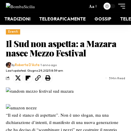
Aa
TRADIZIONI
TELEGRAFICAMENTE
GOSSIP
TELE
Eventi
Il Sud non aspetta: a Mazara
nasce Mezzo Festival
By
Roberta D'Asta
1 anno ago
Last updated: Giugno 29, 2025 8:59 am
3 Min Read
“Il sud è stanco di aspettare”. Non è uno slogan, ma una
dichiarazione d’intenti, il manifesto di una nuova generazione
che ha deciso di “scombinare i pezzi” per costruire il proprio