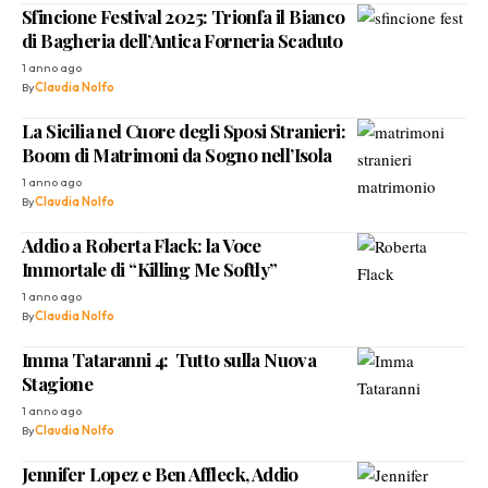
Sfincione Festival 2025: Trionfa il Bianco
di Bagheria dell’Antica Forneria Scaduto
1 anno ago
By
Claudia Nolfo
La Sicilia nel Cuore degli Sposi Stranieri:
Boom di Matrimoni da Sogno nell’Isola
1 anno ago
By
Claudia Nolfo
Addio a Roberta Flack: la Voce
Immortale di “Killing Me Softly”
1 anno ago
By
Claudia Nolfo
Imma Tataranni 4: Tutto sulla Nuova
Stagione
1 anno ago
By
Claudia Nolfo
Jennifer Lopez e Ben Affleck, Addio