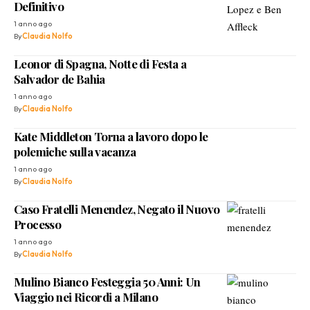
Definitivo
1 anno ago
By
Claudia Nolfo
Leonor di Spagna, Notte di Festa a
Salvador de Bahia
1 anno ago
By
Claudia Nolfo
Kate Middleton Torna a lavoro dopo le
polemiche sulla vacanza
1 anno ago
By
Claudia Nolfo
Caso Fratelli Menendez, Negato il Nuovo
Processo
1 anno ago
By
Claudia Nolfo
Mulino Bianco Festeggia 50 Anni: Un
Viaggio nei Ricordi a Milano