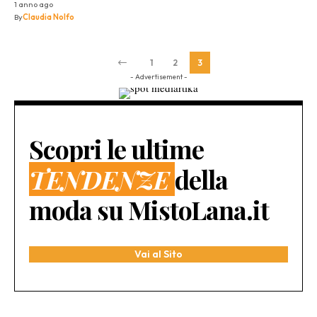
1 anno ago
By
Claudia Nolfo
1
2
3
- Advertisement -
Scopri le ultime
TENDENZE
della
moda su MistoLana.it
Vai al Sito