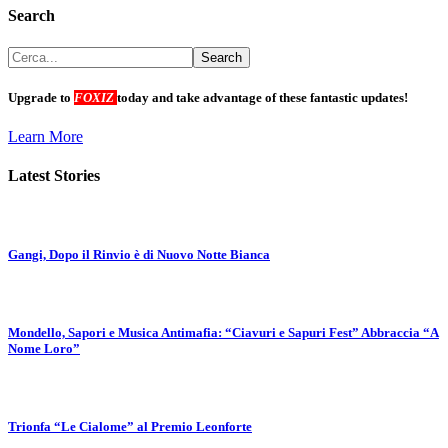
Search
Upgrade to
FOXIZ
today and take advantage of these fantastic updates!
Learn More
Latest Stories
Gangi, Dopo il Rinvio è di Nuovo Notte Bianca
Mondello, Sapori e Musica Antimafia: “Ciavuri e Sapuri Fest” Abbraccia “A
Nome Loro”
Trionfa “Le Cialome” al Premio Leonforte