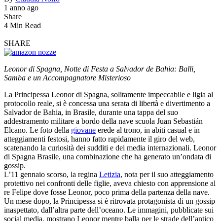
1 anno ago
Share
4 Min Read
SHARE
Leonor di Spagna, Notte di Festa a Salvador de Bahia: Balli,
Samba e un Accompagnatore Misterioso
La Principessa Leonor di Spagna, solitamente impeccabile e ligia al
protocollo reale, si è concessa una serata di libertà e divertimento a
Salvador de Bahia, in Brasile, durante una tappa del suo
addestramento militare a bordo della nave scuola Juan Sebastián
Elcano. Le foto della
giovane
erede al trono, in abiti casual e in
atteggiamenti festosi, hanno fatto rapidamente il giro del web,
scatenando la curiosità dei sudditi e dei media internazionali. Leonor
di Spagna Brasile, una combinazione che ha generato un’ondata di
gossip.
L’11 gennaio scorso, la regina
Letizia
, nota per il suo atteggiamento
protettivo nei confronti delle figlie, aveva chiesto con apprensione al
re Felipe dove fosse Leonor, poco prima della partenza della nave.
Un mese dopo, la Principessa si è ritrovata protagonista di un gossip
inaspettato, dall’altra parte dell’oceano. Le immagini, pubblicate sui
social media, mostrano Leonor mentre balla per le strade dell’antico