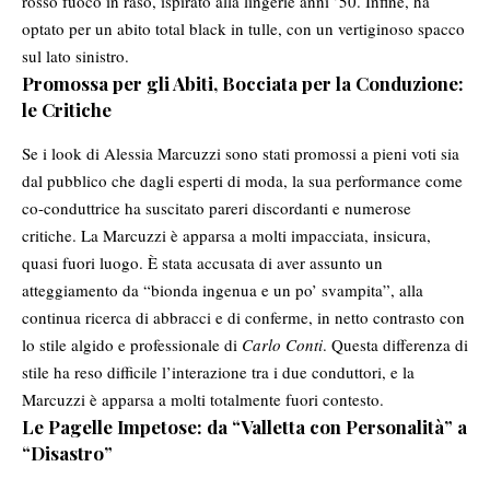
rosso fuoco in raso, ispirato alla lingerie anni ’50. Infine, ha
optato per un abito total black in tulle, con un vertiginoso spacco
sul lato sinistro.
Promossa per gli Abiti, Bocciata per la Conduzione:
le Critiche
Se i look di Alessia Marcuzzi sono stati promossi a pieni voti sia
dal pubblico che dagli esperti di moda, la sua performance come
co-conduttrice ha suscitato pareri discordanti e numerose
critiche. La Marcuzzi è apparsa a molti impacciata, insicura,
quasi fuori luogo. È stata accusata di aver assunto un
atteggiamento da “bionda ingenua e un po’ svampita”, alla
continua ricerca di abbracci e di conferme, in netto contrasto con
lo stile algido e professionale di
Carlo Conti
. Questa differenza di
stile ha reso difficile l’interazione tra i due conduttori, e la
Marcuzzi è apparsa a molti totalmente fuori contesto.
Le Pagelle Impetose: da “Valletta con Personalità” a
“Disastro”