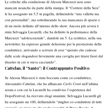
Le critiche alla conduzione di Alessia Marcuzzi non sono
mancate neanche da parte della stampa. Il “Corriere della Sera”
le ha assegnato un 5,5 in pagella, definendola “una valletta ma
con personalità”, ma sottolineando la sua mancanza di spazio e
di un ruolo definito all’interno dello show. Ancora più severa è
stata Selvaggia Lucarelli, che ha definito la performance della
Marcuzzi “adolescenziale”, dandole un 5. La scrittrice, nella sua
newsletter, ha espresso grande delusione per la prestazione della
conduttrice, arrivando a scrivere di aver “sperato che cadesse
dalle scale slogandosi lievemente una caviglia per tirarsi fuori dal
disastro in cui si stava cacciando”.
Cattelan, il “Santo”: il Contrappunto Positivo
Se Alessia Marcuzzi è stata bocciata come co-conduttrice,
Alessandro Cattelan, che ha affiancato
Carlo Conti
nell’ultima
serata e con cui la Lucarelli ha condiviso l’esperienza del
DopoFestival, ha ricevuto elogi unanimi. Selvaggia Lucarelli gli
ha assegnato un 100, definendolo “miglior co-conduttore di tutti
i tempi”, un misto tra “la professionalità di
Pippo Baudo
, il