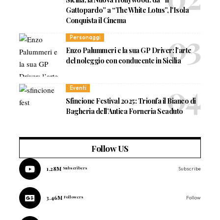
Gattopardo” a “The White Lotus”, l’Isola
Conquista il Cinema
Personaggi
Enzo Palummeri e la sua GP Driver: l’arte
del noleggio con conducente in Sicilia
Eventi
Sfincione Festival 2025: Trionfa il Bianco di
Bagheria dell’Antica Forneria Scaduto
Follow US
1.28M
Subscribers
Subscribe
3.46M
Followers
Follow