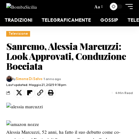
Aa
TRADIZIONI
TELEGRAFICAMENTE
GOSSIP
TELE
Televisione
Sanremo, Alessia Marcuzzi:
Look Approvati, Conduzione
Bocciata
By
Simona Di Salvo
1 anno ago
Last updated: Maggio 21, 2025 9:18 pm
4 Min Read
Alessia Marcuzzi, 52 anni, ha fatto il suo debutto come co-