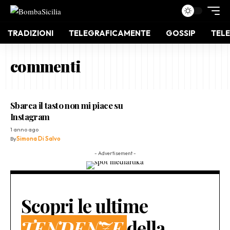
TRADIZIONI
TELEGRAFICAMENTE
GOSSIP
TELE
commenti
Sbarca il tasto non mi piace su
Instagram
1 anno ago
By
Simona Di Salvo
- Advertisement -
Scopri le ultime
TENDENZE
della