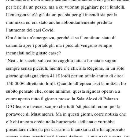
per ferie da un pezzo, ma a cu vuonnu pigghiare per i fondelli.
L’emergenza c’è già da un po’ sia per gli incendi sia per la
munnizza ed era stato anche abbondantemente predetto
l’aumento dei casi
Covid
.
Ora è tutta un’emergenza, perché si sa il continuo stato di
calamità apre i portafogli, ma i picciuli vengono sempre
incanalati nelle giuste casse?
‘Nca…io sacciu sulu ca travagghiu tutta a iurnata e sugnu
sempre senza picciuli, mentre c’è chi, alla
Regione
, in un solo
giorno guadagna circa 411€ lordi per un totale annuo di circa
150.000€ altrettanto lordi. Quando all’epoca uscì la notizia, ho
subito pensato che, come minimo, questa signora operava a
cuore aperto tutto il giorno presso la Sala Alessi di Palazzo
D’Orleans e invece, scopro che tutti ‘sti picciuli erano per la
portavoce di Musumenci. Ma in questi giorni, corre notizia che
c’è chi ancora crede nella burocrazia siciliana e vorrebbe
presentare richiesta per cassare la finanziaria che ha approvato
questa svista, perché così è stata definita…a mia però a sorte, ‘sti