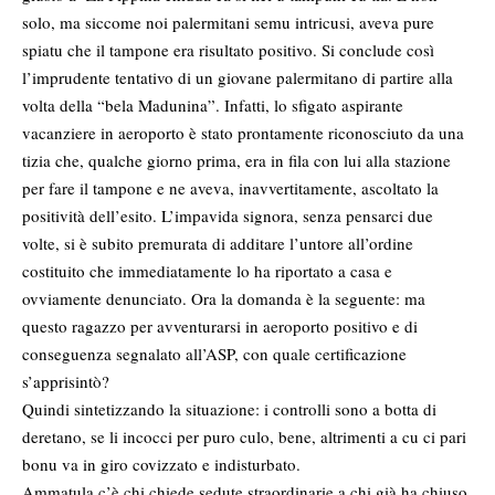
solo, ma siccome noi palermitani semu intricusi, aveva pure
spiatu che il tampone era risultato positivo. Si conclude così
l’imprudente tentativo di un giovane palermitano di partire alla
volta della “bela Madunina”. Infatti, lo sfigato aspirante
vacanziere in aeroporto è stato prontamente riconosciuto da una
tizia che, qualche giorno prima, era in fila con lui alla stazione
per fare il tampone e ne aveva, inavvertitamente, ascoltato la
positività dell’esito. L’impavida signora, senza pensarci due
volte, si è subito premurata di additare l’untore all’ordine
costituito che immediatamente lo ha riportato a casa e
ovviamente denunciato. Ora la domanda è la seguente: ma
questo ragazzo per avventurarsi in aeroporto positivo e di
conseguenza segnalato all’ASP, con quale certificazione
s’apprisintò?
Quindi sintetizzando la situazione: i controlli sono a botta di
deretano, se li incocci per puro culo, bene, altrimenti a cu ci pari
bonu va in giro covizzato e indisturbato.
Ammatula c’è chi chiede sedute straordinarie a chi già ha chiuso