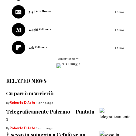
3.46M
Followers
Follow
4.95M
Followers
Follow
45k
Followers
Follow
- Advertisement -
RELATED NEWS
Cu parrò m’arricriò
By
Roberta D'Asta
1 anno ago
Telegraficamente Palermo – Puntata
1
By
Roberta D'Asta
1 anno ago
È sesso in spiaggia a Cefalù se un