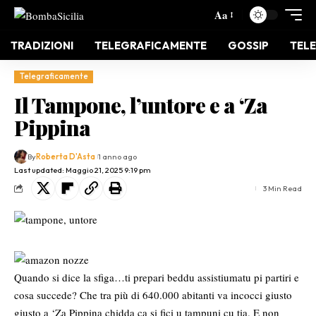
Aa
TRADIZIONI
TELEGRAFICAMENTE
GOSSIP
TELE
Telegraficamente
Il Tampone, l’untore e a ‘Za
Pippina
By
Roberta D'Asta
1 anno ago
Last updated: Maggio 21, 2025 9:19 pm
3 Min Read
Quando si dice la sfiga…ti prepari beddu assistiumatu pi partiri e
cosa succede? Che tra più di 640.000 abitanti va incocci giusto
giusto a ‘Za Pippina chidda ca si fici u tampuni cu tia. E non