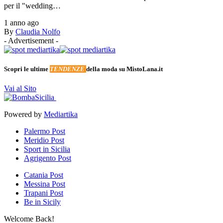
per il "wedding…
1 anno ago
By
Claudia Nolfo
- Advertisement -
Scopri le ultime
TENDENZE
della moda su MistoLana.it
Vai al Sito
Powered by
Mediartika
Palermo Post
Meridio Post
Sport in Sicilia
Agrigento Post
Catania Post
Messina Post
Trapani Post
Be in Sicily
Welcome Back!