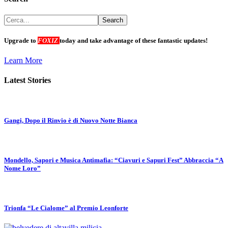
Upgrade to
FOXIZ
today and take advantage of these fantastic updates!
Learn More
Latest Stories
Gangi, Dopo il Rinvio è di Nuovo Notte Bianca
Mondello, Sapori e Musica Antimafia: “Ciavuri e Sapuri Fest” Abbraccia “A
Nome Loro”
Trionfa “Le Cialome” al Premio Leonforte