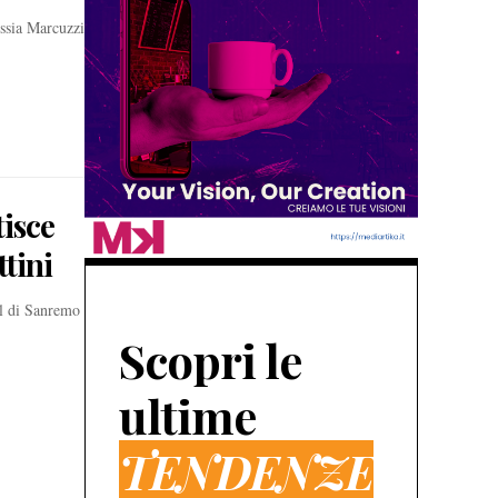
essia Marcuzzi
isce
ttini
al di Sanremo
Scopri le
ultime
TENDENZE