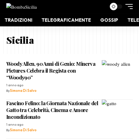
TRADIZIONI
TELEGRAFICAMENTE
GOSSIP
TELE
Sicilia
Woody Allen, 90 Anni di Genio: Minerva
Pictures Celebra il Regista con
“Woody90”
1 anno ago
By
Simona Di Salvo
Fascino Felino: la Giornata Nazionale del
Gatto tra Celebrità, Cinema e Amore
Incondizionato
1 anno ago
By
Simona Di Salvo