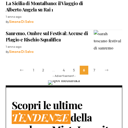
La Sicilia di Montalbano: il Viaggio di
Alberto Angela su Rai 1
1 anno ago
By
Simona Di Salvo
Sanremo, Ombre sul Festival: Accuse di
Plagio e Rischio Squalifica
1 anno ago
By
Simona Di Salvo
1
2
…
4
5
6
7
- Advertisement -
Scopri le ultime
TENDENZE
della