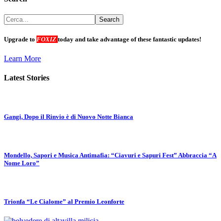
Upgrade to
FOXIZ
today and take advantage of these fantastic updates!
Learn More
Latest Stories
Gangi, Dopo il Rinvio è di Nuovo Notte Bianca
Mondello, Sapori e Musica Antimafia: “Ciavuri e Sapuri Fest” Abbraccia “A
Nome Loro”
Trionfa “Le Cialome” al Premio Leonforte