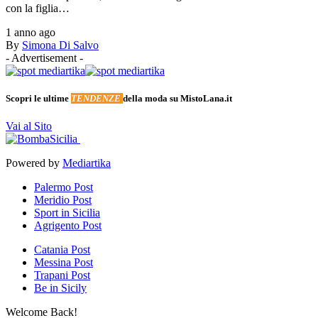
con la figlia…
1 anno ago
By
Simona Di Salvo
- Advertisement -
Scopri le ultime
TENDENZE
della moda su MistoLana.it
Vai al Sito
Powered by
Mediartika
Palermo Post
Meridio Post
Sport in Sicilia
Agrigento Post
Catania Post
Messina Post
Trapani Post
Be in Sicily
Welcome Back!