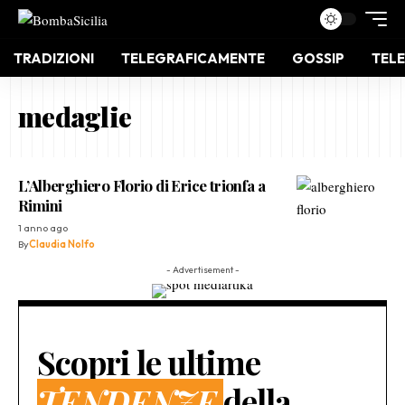
TRADIZIONI
TELEGRAFICAMENTE
GOSSIP
TELE
medaglie
L’Alberghiero Florio di Erice trionfa a
Rimini
1 anno ago
By
Claudia Nolfo
- Advertisement -
Scopri le ultime
TENDENZE
della