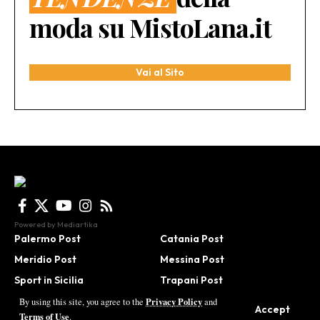
moda su MistoLana.it
Vai al Sito
Powered by
Mediartika
Palermo Post
Catania Post
Meridio Post
Messina Post
Sport in Sicilia
Trapani Post
Agrigento Post
Be in Sicily
Privacy Policy
By using this site, you agree to the
and
Accept
Terms of Use
.