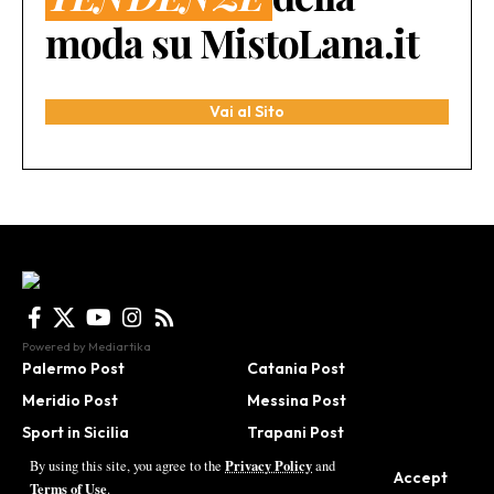
moda su MistoLana.it
Vai al Sito
Powered by
Mediartika
Palermo Post
Catania Post
Meridio Post
Messina Post
Sport in Sicilia
Trapani Post
Agrigento Post
Be in Sicily
Privacy Policy
By using this site, you agree to the
and
Accept
Terms of Use
.