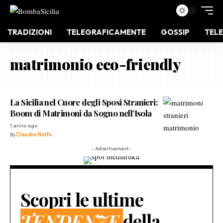
TRADIZIONI
TELEGRAFICAMENTE
GOSSIP
TELE
matrimonio eco-friendly
La Sicilia nel Cuore degli Sposi Stranieri:
Boom di Matrimoni da Sogno nell’Isola
1 anno ago
By
Claudia Nolfo
- Advertisement -
Scopri le ultime
TENDENZE
della