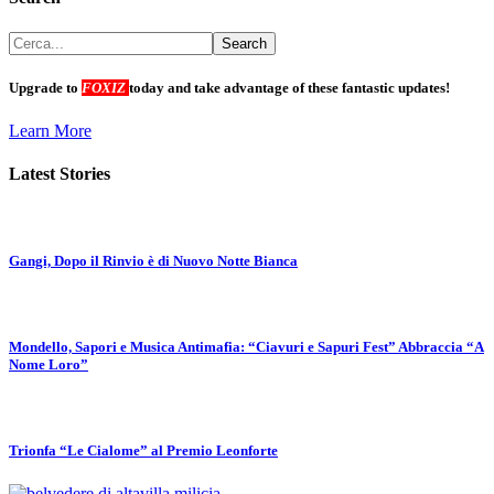
Upgrade to
FOXIZ
today and take advantage of these fantastic updates!
Learn More
Latest Stories
Gangi, Dopo il Rinvio è di Nuovo Notte Bianca
Mondello, Sapori e Musica Antimafia: “Ciavuri e Sapuri Fest” Abbraccia “A
Nome Loro”
Trionfa “Le Cialome” al Premio Leonforte