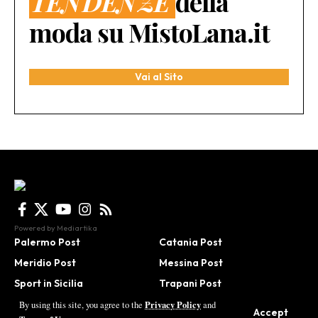
TENDENZE
della
moda su MistoLana.it
Vai al Sito
Powered by
Mediartika
Palermo Post
Catania Post
Meridio Post
Messina Post
Sport in Sicilia
Trapani Post
Agrigento Post
Be in Sicily
Privacy Policy
By using this site, you agree to the
and
Accept