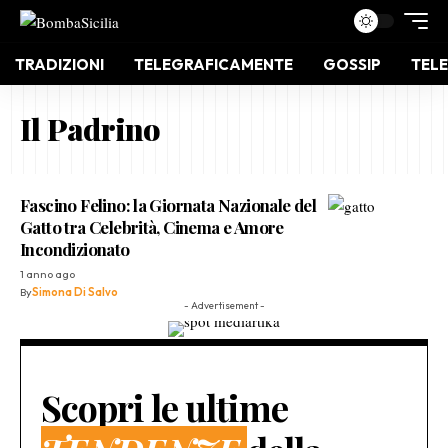
TRADIZIONI
TELEGRAFICAMENTE
GOSSIP
TELE
Il Padrino
Fascino Felino: la Giornata Nazionale del
Gatto tra Celebrità, Cinema e Amore
Incondizionato
1 anno ago
By
Simona Di Salvo
- Advertisement -
Scopri le ultime