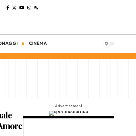
ONAGGI
CINEMA
- Advertisement -
nale
 Amore