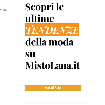
Scopri le
bra in…
ultime
TENDENZE
della moda
su
MistoLana.it
Vai al Sito