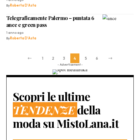
By
Roberta D'Asta
Telegraficamente Palermo – puntata 6
ance e green pass
1 anno ago
By
Roberta D'Asta
1
2
3
4
5
6
- Advertisement -
Scopri le ultime
TENDENZE
della
moda su MistoLana.it