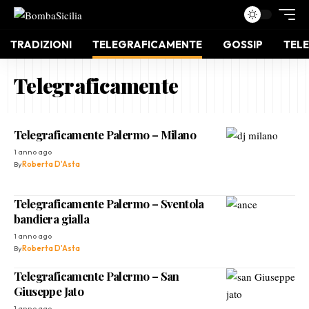
TRADIZIONI
TELEGRAFICAMENTE
GOSSIP
TELE
Telegraficamente
Telegraficamente Palermo – Milano
1 anno ago
By
Roberta D'Asta
Telegraficamente Palermo – Sventola
bandiera gialla
1 anno ago
By
Roberta D'Asta
Telegraficamente Palermo – San
Giuseppe Jato
1 anno ago