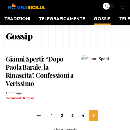
TRADIZIONI
TELEGRAFICAMENTE
GOSSIP
TELE
Gossip
Gianni Sperti: “Dopo
Paola Barale, la
Rinascita”. Confessioni a
Verissimo
1 anno ago
By
Simona Di Salvo
1
2
3
4
5
- Advertisement -